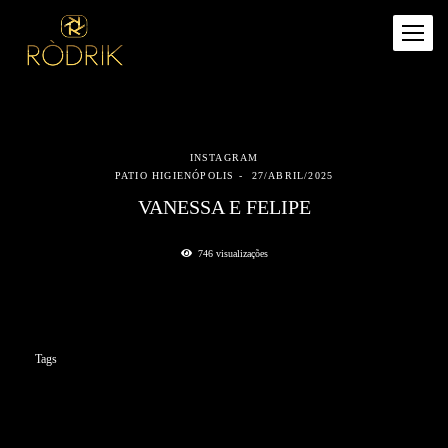
INSTAGRAM
PATIO HIGIENÓPOLIS
27/ABRIL/2025
VANESSA E FELIPE
746
visualizações
Tags
casamento sao paulo
patio higienópolis
wedding